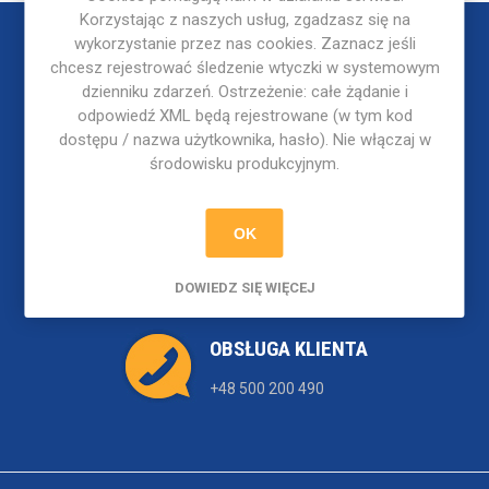
Korzystając z naszych usług, zgadzasz się na
wykorzystanie przez nas cookies. Zaznacz jeśli
chcesz rejestrować śledzenie wtyczki w systemowym
dzienniku zdarzeń. Ostrzeżenie: całe żądanie i
odpowiedź XML będą rejestrowane (w tym kod
dostępu / nazwa użytkownika, hasło). Nie włączaj w
środowisku produkcyjnym.
NEWSLETTER
OK
DOWIEDZ SIĘ WIĘCEJ
OBSŁUGA KLIENTA
+48 500 200 490