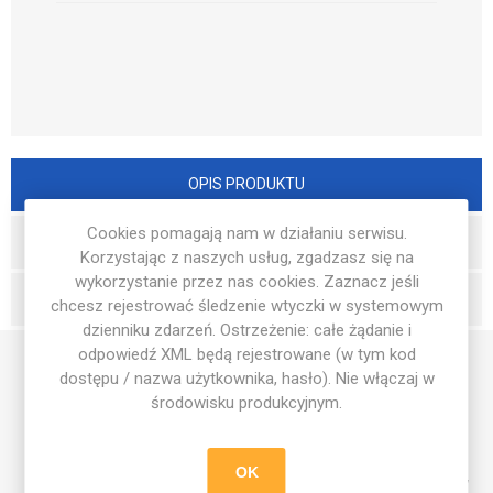
OPIS PRODUKTU
Cookies pomagają nam w działaniu serwisu.
RECENZJE
Korzystając z naszych usług, zgadzasz się na
wykorzystanie przez nas cookies. Zaznacz jeśli
WYŚLIJ PYTANIE
chcesz rejestrować śledzenie wtyczki w systemowym
dzienniku zdarzeń. Ostrzeżenie: całe żądanie i
odpowiedź XML będą rejestrowane (w tym kod
dostępu / nazwa użytkownika, hasło). Nie włączaj w
Zapisuj swoje myśli, plany treningowe i szkolne notatki w
środowisku produkcyjnym.
zeszycie Football Academy. Ten stylowy zeszyt z logo
Football Academy to idealny wybór dla każdego fana piłki
nożnej. Dzięki wysokiej jakości papierowi i solidnej okładce,
OK
zeszyt sprawdzi się w codziennym użytkowaniu – zarówno w