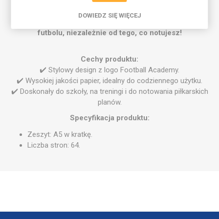
szkole, jak i podczas treningów.
DOWIEDZ SIĘ WIĘCEJ
Niech każda strona przypomina Ci o Twojej pasji do
futbolu, niezależnie od tego, co notujesz!
Cechy produktu:
✔️ Stylowy design z logo Football Academy.
✔️ Wysokiej jakości papier, idealny do codziennego użytku.
✔️ Doskonały do szkoły, na treningi i do notowania piłkarskich
planów.
Specyfikacja produktu:
Zeszyt: A5 w kratkę.
Liczba stron: 64.