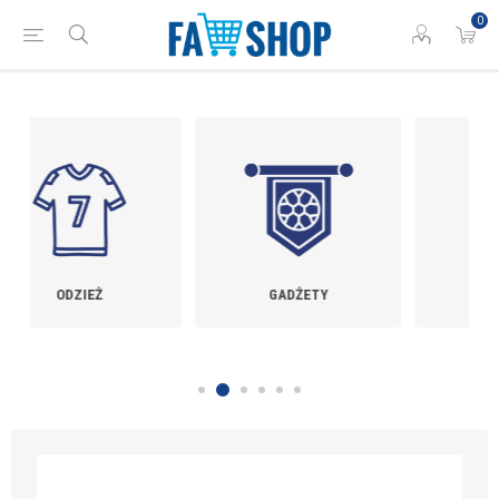
0
GADŻETY
TRENAŻERY