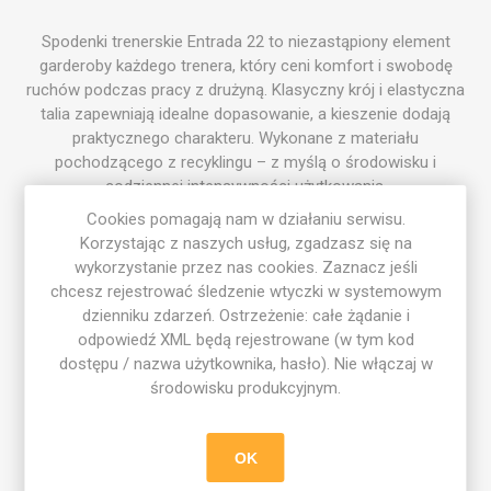
Spodenki trenerskie Entrada 22 to niezastąpiony element
garderoby każdego trenera, który ceni komfort i swobodę
ruchów podczas pracy z drużyną. Klasyczny krój i elastyczna
talia zapewniają idealne dopasowanie, a kieszenie dodają
praktycznego charakteru. Wykonane z materiału
pochodzącego z recyklingu – z myślą o środowisku i
codziennej intensywności użytkowania.
Cookies pomagają nam w działaniu serwisu.
Postaw na wygodę i profesjonalny styl ze spodenkami
Korzystając z naszych usług, zgadzasz się na
Entrada 22!
wykorzystanie przez nas cookies. Zaznacz jeśli
Cechy produktu:
chcesz rejestrować śledzenie wtyczki w systemowym
✔️ Elastyczna talia z regulacją i praktyczne kieszenie.
dzienniku zdarzeń. Ostrzeżenie: całe żądanie i
✔️ Klasyczny krój gwarantujący pełną swobodę ruchów.
odpowiedź XML będą rejestrowane (w tym kod
✔️ Wykonanie z poliestru z recyklingu – lekkie i
dostępu / nazwa użytkownika, hasło). Nie włączaj w
szybkoschnące.
środowisku produkcyjnym.
Specyfikacja produktu:
OK
Materiał: 100% poliester pochodzący z recyklingu.
Kolor: czarny.