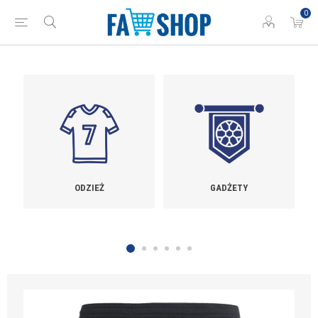
0
GADŻETY
TRENAŻERY