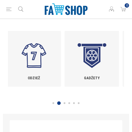
0
GADŻETY
TRENAŻERY