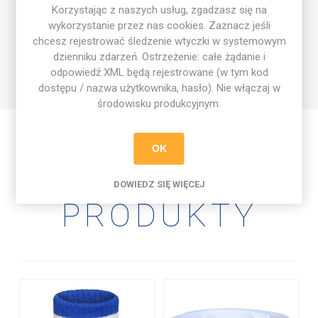
Cechy produktu:
Korzystając z naszych usług, zgadzasz się na
wykorzystanie przez nas cookies. Zaznacz jeśli
✔️ Elastyczny silikon dopasowujący się do nadgarstka.
chcesz rejestrować śledzenie wtyczki w systemowym
✔️ Dwustronny nadruk: hasło #JestemCzęściąGry oraz
dzienniku zdarzeń. Ostrzeżenie: całe żądanie i
grafika Football Academy.
odpowiedź XML będą rejestrowane (w tym kod
✔️ Klasyczny design w barwach Football Academy.
dostępu / nazwa użytkownika, hasło). Nie włączaj w
środowisku produkcyjnym.
OK
PODOBNE
DOWIEDZ SIĘ WIĘCEJ
PRODUKTY