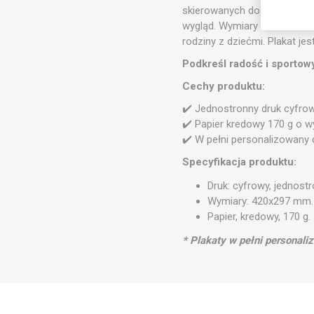
skierowanych do najmłodszy
wygląd. Wymiary 420x297 mm 
rodziny z dziećmi. Plakat je
Podkreśl radość i sportowy
Cechy produktu:
✔️ Jednostronny druk cyfro
✔️ Papier kredowy 170 g o wy
✔️ W pełni personalizowany 
Specyfikacja produktu:
Druk: cyfrowy, jednost
Wymiary: 420x297 mm.
Papier, kredowy, 170 g.
* Plakaty w pełni personal