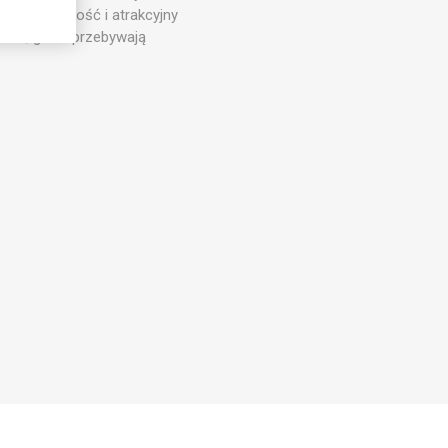
wnia trwałość i atrakcyjny
cach, gdzie przebywają