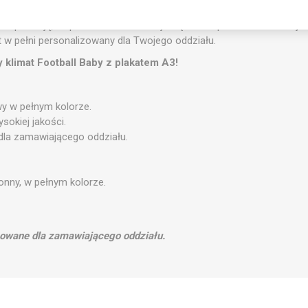
ch. Jednostronny druk w pełnym kolorze na papierze kredowym zape
sprawiają, że plakat świetnie nadaje się do eksponowania w miejs
st w pełni personalizowany dla Twojego oddziału.
 klimat Football Baby z plakatem A3!
wy w pełnym kolorze.
sokiej jakości.
dla zamawiającego oddziału.
ronny, w pełnym kolorze.
izowane dla zamawiającego oddziału.