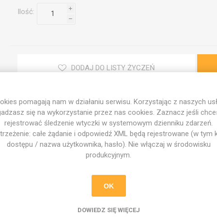
i
Ilość:
h
DODAJ DO LISTY ŻYCZEŃ
okies pomagają nam w działaniu serwisu. Korzystając z naszych usł
adzasz się na wykorzystanie przez nas cookies. Zaznacz jeśli chc
rejestrować śledzenie wtyczki w systemowym dzienniku zdarzeń.
trzeżenie: całe żądanie i odpowiedź XML będą rejestrowane (w tym 
dostępu / nazwa użytkownika, hasło). Nie włączaj w środowisku
produkcyjnym.
WYŚLIJ PYTANIE
OK
DOWIEDZ SIĘ WIĘCEJ
 doskonały sposób na promocję Twojego ośrodka w przedszkolach, 