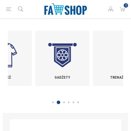
0
GADŻETY
TRENAŻERY