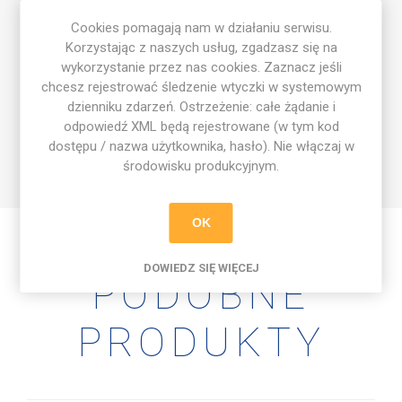
zespołu.
Cookies pomagają nam w działaniu serwisu.
Postaw na lidera z charakterem – wybierz wersję Pro Edition!
Korzystając z naszych usług, zgadzasz się na
Cechy produktu:
wykorzystanie przez nas cookies. Zaznacz jeśli
✔️ Sportowy, nowoczesny wzór przyciągający wzrok.
chcesz rejestrować śledzenie wtyczki w systemowym
✔️ Trwała, elastyczna konstrukcja – dopasowuje się do
dzienniku zdarzeń. Ostrzeżenie: całe żądanie i
ramienia.
odpowiedź XML będą rejestrowane (w tym kod
✔️ Wyraźna litera „C” i logo Football Academy – widoczne z
dostępu / nazwa użytkownika, hasło). Nie włączaj w
daleka.
środowisku produkcyjnym.
OK
DOWIEDZ SIĘ WIĘCEJ
PODOBNE
PRODUKTY