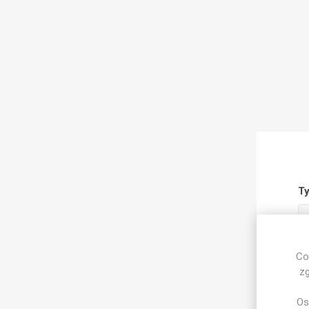
Ty
Co
Tr
zg
Os