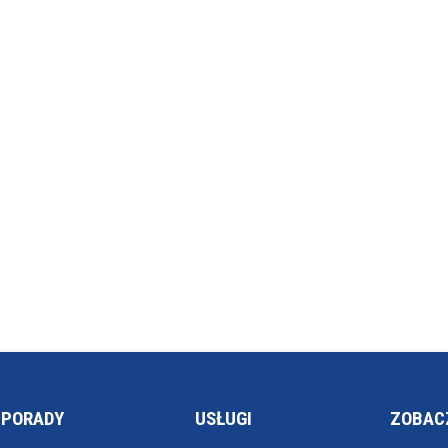
PORADY
USŁUGI
ZOBAC