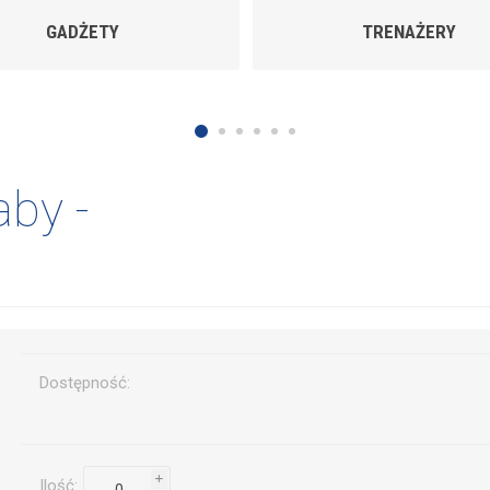
TRENAŻERY
TROFEA
aby -
Dostępność:
i
Ilość: