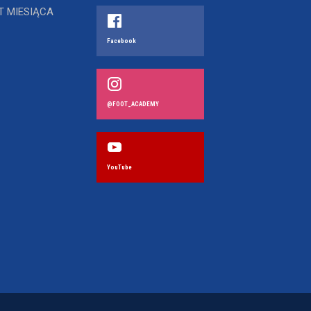
T MIESIĄCA
Facebook
@FOOT_ACADEMY
YouTube