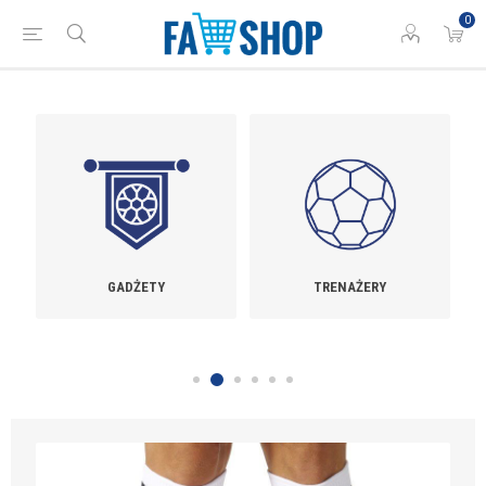
0
GADŻETY
TRENAŻERY