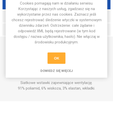
OPIS PRODUKTU
Cookies pomagają nam w działaniu serwisu.
Korzystając z naszych usług, zgadzasz się na
wykorzystanie przez nas cookies. Zaznacz jeśli
RECENZJE
chcesz rejestrować śledzenie wtyczki w systemowym
dzienniku zdarzeń. Ostrzeżenie: całe żądanie i
WYŚLIJ PYTANIE
odpowiedź XML będą rejestrowane (w tym kod
dostępu / nazwa użytkownika, hasło). Nie włączaj w
środowisku produkcyjnym.
Materiał amortyzacyjny umiejscowiony z uwzględnieniem
anatomii stopy, aby zabezpieczać i chronić obszary narażone
OK
na duży nacisk.
DOWIEDZ SIĘ WIĘCEJ
Lewa i prawa skarpeta - oznaczone.
Siatkowe wstawki zapewniające wentylację.
91% poliamid, 6% wiskoza, 3% elastan, wkładki.