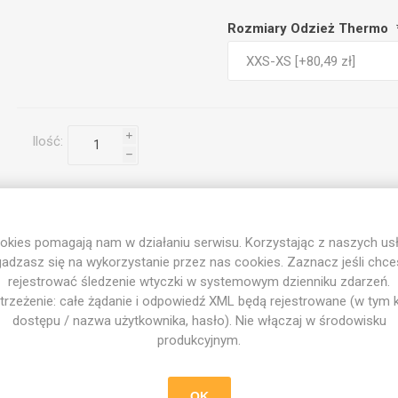
Rozmiary Odzież Thermo
i
Ilość:
h
okies pomagają nam w działaniu serwisu. Korzystając z naszych usł
DODAJ DO LISTY ŻYCZEŃ
adzasz się na wykorzystanie przez nas cookies. Zaznacz jeśli chc
rejestrować śledzenie wtyczki w systemowym dzienniku zdarzeń.
trzeżenie: całe żądanie i odpowiedź XML będą rejestrowane (w tym 
dostępu / nazwa użytkownika, hasło). Nie włączaj w środowisku
produkcyjnym.
OK