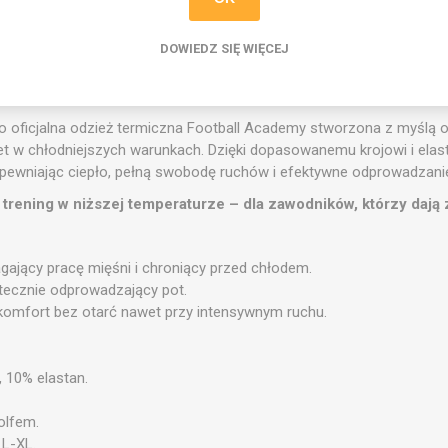
WYŚLIJ PYTANIE
DOWIEDZ SIĘ WIĘCEJ
o oficjalna odzież termiczna Football Academy stworzona z myślą o
et w chłodniejszych warunkach. Dzięki dopasowanemu krojowi i ela
 zapewniając ciepło, pełną swobodę ruchów i efektywne odprowadzanie
trening w niższej temperaturze – dla zawodników, którzy dają 
gający pracę mięśni i chroniący przed chłodem.
utecznie odprowadzający pot.
– komfort bez otarć nawet przy intensywnym ruchu.
, 10% elastan.
golfem.
 L-XL.