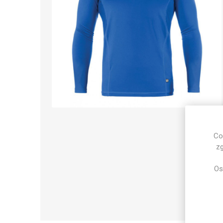
Co
zg
Os