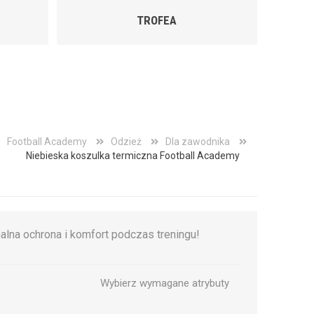
OFEA
FOOTBALL BABY
Football Academy
Odzież
Dla zawodnika
Niebieska koszulka termiczna Football Academy
lna ochrona i komfort podczas treningu!
Wybierz wymagane atrybuty