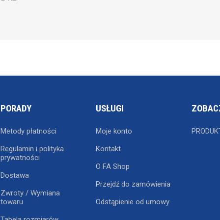
PORADY
USŁUGI
ZOBAC
Metody płatności
Moje konto
PRODUK
Regulamin i polityka
Kontakt
prywatności
O FA Shop
Dostawa
Przejdź do zamówienia
Zwroty / Wymiana
towaru
Odstąpienie od umowy
Tabela rozmiarów