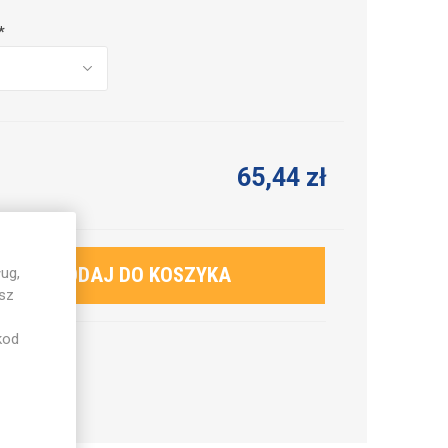
*
65,44 zł
ug,
esz
kod