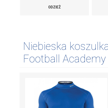
DZIEŻ
GADŻETY
Niebieska koszulk
Football Academy