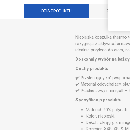
OPIS PRODUKTU
RECENZJE
Niebieska koszulka thermo t
rezygnują z aktywności naw
idealnie przylega do ciała,
Doskonały wybór na każdy 
Cechy produktu:
✔️ Przylegający krój wspoma
✔️ Materiał oddychający, sk
✔️ Płaskie szwy i minigolf 
Specyfikacja produktu:
Materiał: 90% polyester
Kolor: niebieski.
Dekolt: okrągły, z mini
Rozmiar: XXS-XS, S-M,