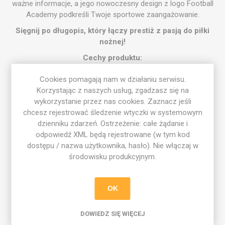
ważne informacje, a jego nowoczesny design z logo Football
Academy podkreśli Twoje sportowe zaangażowanie.
Sięgnij po długopis, który łączy prestiż z pasją do piłki
nożnej!
Cechy produktu:
✔️ Stylowy długopis z logo Football Academy.
Cookies pomagają nam w działaniu serwisu.
✔️ Wygodny uchwyt i płynne pisanie.
Korzystając z naszych usług, zgadzasz się na
✔️ Idealny na prezent dla fanów piłki nożnej.
wykorzystanie przez nas cookies. Zaznacz jeśli
Specyfikacja produktu:
chcesz rejestrować śledzenie wtyczki w systemowym
dzienniku zdarzeń. Ostrzeżenie: całe żądanie i
Waga: 17,0 g.
odpowiedź XML będą rejestrowane (w tym kod
Długość: 14,0 cm.
dostępu / nazwa użytkownika, hasło). Nie włączaj w
Rozmiar nadruku: 35 mm x 4 mm.
środowisku produkcyjnym.
Typ wkładu: elite - wymienny.
Kolor wkładu: niebieski.
Tworzywo: aluminium.
OK
Technologia: grawer laserowy.
Odblokownie wkładu: wciśnięcie.
DOWIEDZ SIĘ WIĘCEJ
Kolor: niebieski.