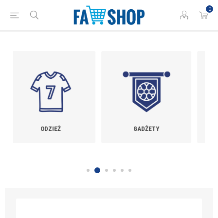
0
GADŻETY
TRENAŻERY