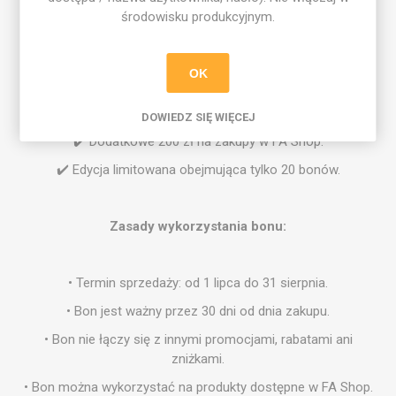
środowisku produkcyjnym.
Cechy produktu:
OK
✔️ Bon zakupowy o wartości 1200 zł w cenie 1000 zł.
DOWIEDZ SIĘ WIĘCEJ
✔️ Dodatkowe 200 zł na zakupy w FA Shop.
✔️ Edycja limitowana obejmująca tylko 20 bonów.
Zasady wykorzystania bonu:
• Termin sprzedaży: od 1 lipca do 31 sierpnia.
• Bon jest ważny przez 30 dni od dnia zakupu.
• Bon nie łączy się z innymi promocjami, rabatami ani
zniżkami.
• Bon można wykorzystać na produkty dostępne w FA Shop.