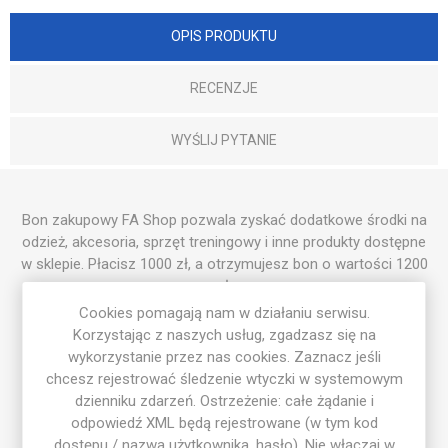
OPIS PRODUKTU
RECENZJE
WYŚLIJ PYTANIE
Bon zakupowy FA Shop pozwala zyskać dodatkowe środki na
odzież, akcesoria, sprzęt treningowy i inne produkty dostępne
w sklepie. Płacisz 1000 zł, a otrzymujesz bon o wartości 1200
zł.
Cookies pomagają nam w działaniu serwisu.
Dodatkowe 200 zł daje jeszcze więcej możliwości i pozwala
Korzystając z naszych usług, zgadzasz się na
wygodnie zaplanować większe zamówienie. To korzystne
wykorzystanie przez nas cookies. Zaznacz jeśli
rozwiązanie dla osób, które chcą kupić kilka produktów
chcesz rejestrować śledzenie wtyczki w systemowym
jednocześnie lub uzupełnić sportowy ekwipunek.
dzienniku zdarzeń. Ostrzeżenie: całe żądanie i
odpowiedź XML będą rejestrowane (w tym kod
dostępu / nazwa użytkownika, hasło). Nie włączaj w
Oferta limitowana!