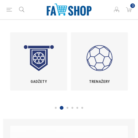
0
GADŻETY
TRENAŻERY