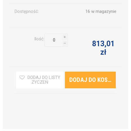
Dostępność:
16 w magazynie
i
Ilość:
813,01
h
zł
DODAJ DO LISTY
ŻYCZEŃ